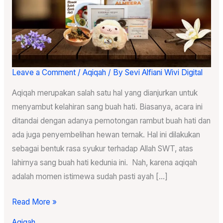
Leave a Comment
/
Aqiqah
/ By
Sevi Alfiani Wivi Digital
Paket
Aqiqah
Aqiqah merupakan salah satu hal yang dianjurkan untuk
Murah
menyambut kelahiran sang buah hati. Biasanya, acara ini
ditandai dengan adanya pemotongan rambut buah hati dan
ada juga penyembelihan hewan ternak. Hal ini dilakukan
sebagai bentuk rasa syukur terhadap Allah SWT, atas
lahirnya sang buah hati kedunia ini. Nah, karena aqiqah
adalah momen istimewa sudah pasti ayah […]
Read More »
Aqiqah