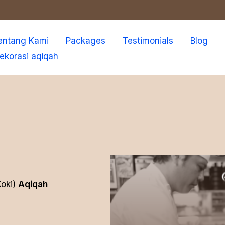
entang Kami
Packages
Testimonials
Blog
ekorasi aqiqah
Koki)
Aqiqah