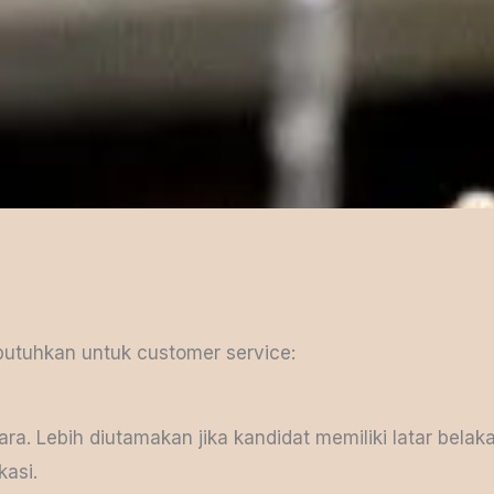
butuhkan untuk customer service:
a. Lebih diutamakan jika kandidat memiliki latar belaka
kasi.