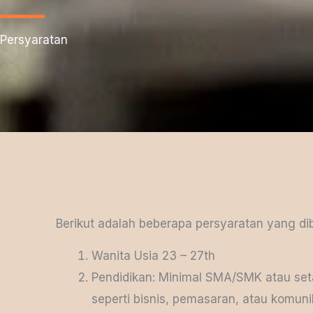
Persyaratan
Berikut adalah beberapa persyaratan yang di
Wanita Usia 23 – 27th
Pendidikan: Minimal SMA/SMK atau setar
seperti bisnis, pemasaran, atau komuni