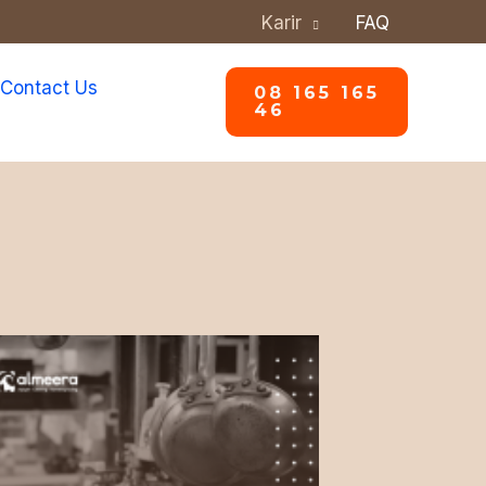
Karir
FAQ
Contact Us
08 165 165
46