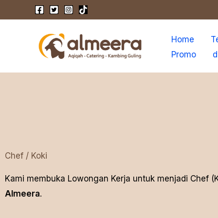
Skip
to
content
Home
T
Promo
d
Chef / Koki
Kami membuka Lowongan Kerja untuk menjadi Chef (
Almeera
.