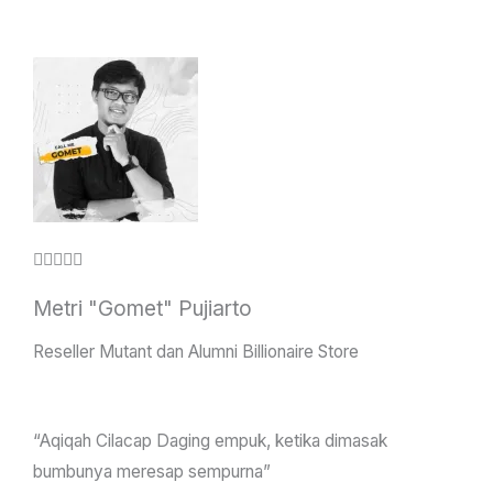
u
t
o
f
5
R





a
Metri "Gomet" Pujiarto
t
e
Reseller Mutant dan Alumni Billionaire Store
d
5
“Aqiqah Cilacap Daging empuk, ketika dimasak
o
bumbunya meresap sempurna”
u