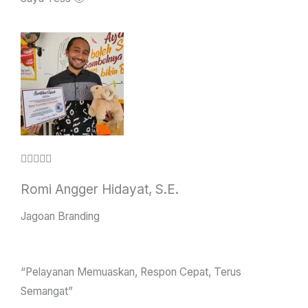
e
d
5
o
u
t
o
f
R





5
a
Romi Angger Hidayat, S.E.
t
e
Jagoan Branding
d
4
“Pelayanan Memuaskan, Respon Cepat, Terus
.
Semangat”
5