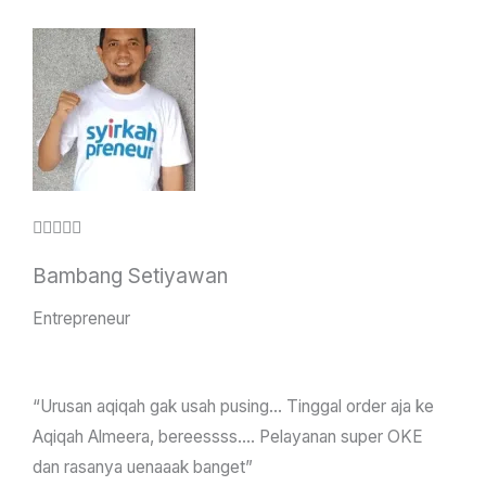
o
u
t
o
f
5
R





a
Bambang Setiyawan
t
e
Entrepreneur
d
4
“Urusan aqiqah gak usah pusing… Tinggal order aja ke
.
Aqiqah Almeera, bereessss…. Pelayanan super OKE
5
dan rasanya uenaaak banget”
o