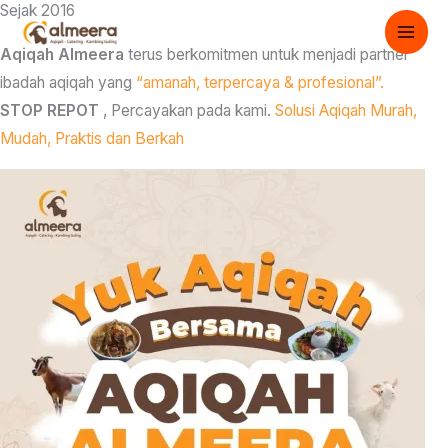
Sejak 2016
Skip
to
Aqiqah Almeera
terus berkomitmen untuk menjadi partner
content
ibadah aqiqah yang
“amanah, terpercaya & profesional”.
STOP REPOT
, Percayakan pada kami.
Solusi Aqiqah Murah,
Mudah, Praktis dan Berkah