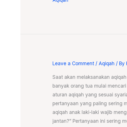
Aqiqah
Leave a Comment
/
Aqiqah
/ By
Domba
Jantan
Saat akan melaksanakan aqiqah u
untuk
banyak orang tua mulai mencari
Aqiqah
aturan aqiqah yang sesuai syaria
Anak
pertanyaan yang paling sering 
Laki-
aqiqah anak laki-laki wajib me
Laki,
jantan?” Pertanyaan ini sering 
Wajib