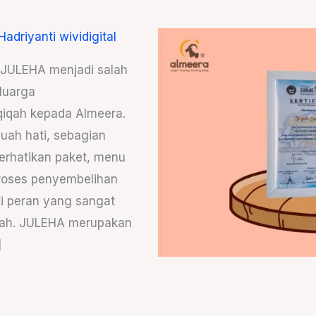
Hadriyanti wividigital
t JULEHA menjadi salah
luarga
iqah kepada Almeera.
uah hati, sebagian
erhatikan paket, menu
roses penyembelihan
ki peran yang sangat
qah. JULEHA merupakan
]