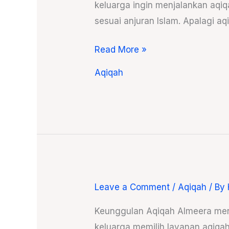
keluarga ingin menjalankan aqi
atau
sesuai anjuran Islam. Apalagi aq
Tidak?
Read More »
Aqiqah
Leave a Comment
/
Aqiqah
/ By
Keunggulan
Aqiqah
Keunggulan Aqiqah Almeera men
Almeera
keluarga memilih layanan aqiqa