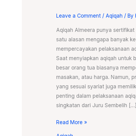
Leave a Comment
/
Aqiqah
/ By
Aqiqah
Almeera
Aqiqah Almeera punya sertifika
Punya
satu alasan mengapa banyak ke
Sertifikat
mempercayakan pelaksanaan aq
JULEHA,
Saat menyiapkan aqiqah untuk b
Kenapa
besar orang tua biasanya memp
Ini
masakan, atau harga. Namun, p
Penting?
yang sesuai syariat juga memili
penting dalam pelaksanaan aqi
singkatan dari Juru Sembelih […
Read More »