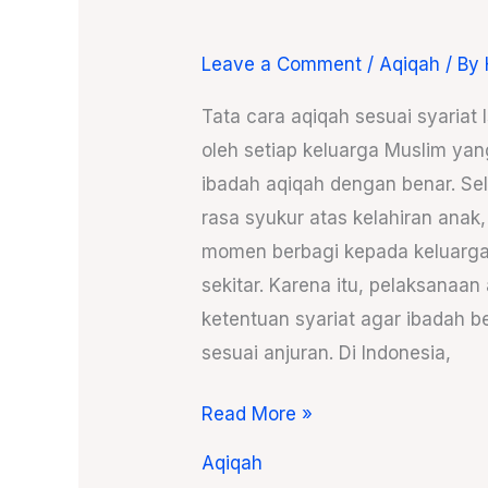
Leave a Comment
/
Aqiqah
/ By
Aqiqah
Sesuai
Tata cara aqiqah sesuai syariat
Syariat
oleh setiap keluarga Muslim yan
Islam
ibadah aqiqah dengan benar. Se
untuk
rasa syukur atas kelahiran anak
Keluarga
momen berbagi kepada keluarg
Muslim
sekitar. Karena itu, pelaksanaan
ketentuan syariat agar ibadah be
sesuai anjuran. Di Indonesia,
Read More »
Aqiqah