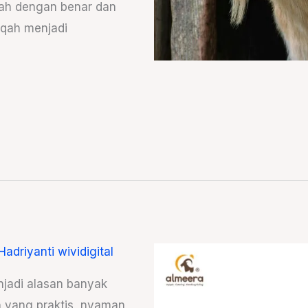
qah dengan benar dan
iqah menjadi
Hadriyanti wividigital
jadi alasan banyak
h yang praktis, nyaman,