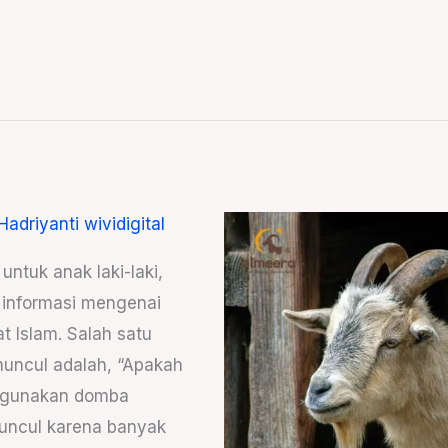
Hadriyanti wividigital
ntuk anak laki-laki,
 informasi mengenai
t Islam. Salah satu
muncul adalah, “Apakah
nggunakan domba
muncul karena banyak