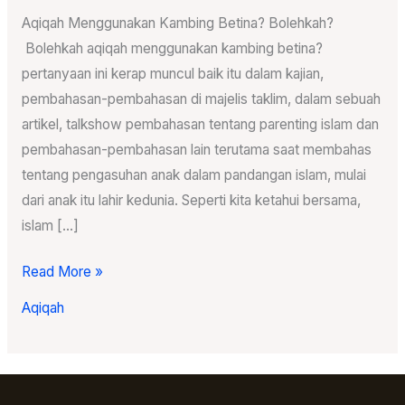
Aqiqah Menggunakan Kambing Betina? Bolehkah?
Bolehkah aqiqah menggunakan kambing betina?
pertanyaan ini kerap muncul baik itu dalam kajian,
pembahasan-pembahasan di majelis taklim, dalam sebuah
artikel, talkshow pembahasan tentang parenting islam dan
pembahasan-pembahasan lain terutama saat membahas
tentang pengasuhan anak dalam pandangan islam, mulai
dari anak itu lahir kedunia. Seperti kita ketahui bersama,
islam […]
Read More »
Aqiqah