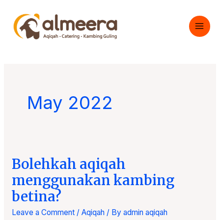
Skip
to
content
May 2022
Bolehkah aqiqah
Bolehkah
aqiqah
menggunakan kambing
menggunakan
betina?
kambing
Leave a Comment
/
Aqiqah
/ By
admin aqiqah
betina?