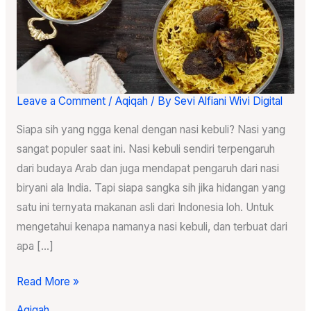
Leave a Comment
/
Aqiqah
/ By
Sevi Alfiani Wivi Digital
Ingin
Buat
Siapa sih yang ngga kenal dengan nasi kebuli? Nasi yang
Nasi
sangat populer saat ini. Nasi kebuli sendiri terpengaruh
Kebuli
dari budaya Arab dan juga mendapat pengaruh dari nasi
Tapi
biryani ala India. Tapi siapa sangka sih jika hidangan yang
Ribet?
satu ini ternyata makanan asli dari Indonesia loh. Untuk
Inilah
mengetahui kenapa namanya nasi kebuli, dan terbuat dari
Cara
apa […]
Bikin
Nasi
Read More »
Kebuli
Aqiqah