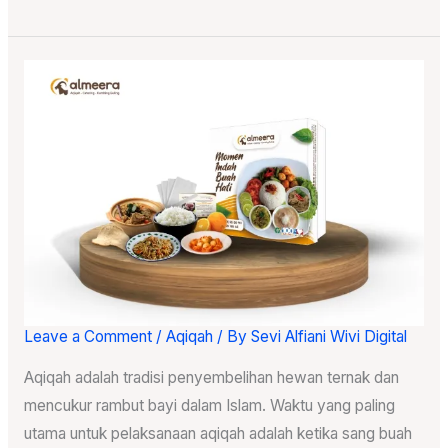
Leave a Comment
/
Aqiqah
/ By
Sevi Alfiani Wivi Digital
Paket
Nasi
Aqiqah adalah tradisi penyembelihan hewan ternak dan
Kotak
mencukur rambut bayi dalam Islam. Waktu yang paling
Aqiqah
utama untuk pelaksanaan aqiqah adalah ketika sang buah