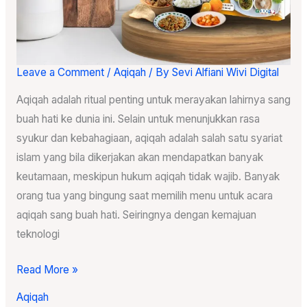
Leave a Comment
/
Aqiqah
/ By
Sevi Alfiani Wivi Digital
Menu
untuk
Aqiqah adalah ritual penting untuk merayakan lahirnya sang
Acara
buah hati ke dunia ini. Selain untuk menunjukkan rasa
Aqiqah
syukur dan kebahagiaan, aqiqah adalah salah satu syariat
islam yang bila dikerjakan akan mendapatkan banyak
keutamaan, meskipun hukum aqiqah tidak wajib. Banyak
orang tua yang bingung saat memilih menu untuk acara
aqiqah sang buah hati. Seiringnya dengan kemajuan
teknologi
Read More »
Aqiqah