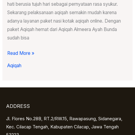
hati berusia tujuh hari sebagai pernyataan rasa syukur.
Sekarang pelaksanaan aqiqah semakin mudah karena
adanya layanan paket nasi kotak aqiqah online. Dengan
paket Aqiqah hemat dari Aqiqah Almeera Ayah Bunda
sudah bisa
Read More »
Aqiqah
ADDRESS
Jl. Flores No.28B, RT.2/RW.15, Rawapasung, Sidanegara,
Kec. Cilacap Tengah, Kabupaten Cilacap, Jawa Tengah
53223