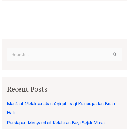
S
e
a
r
Recent Posts
c
h
Manfaat Melaksanakan Aqiqah bagi Keluarga dan Buah
f
Hati
o
Persiapan Menyambut Kelahiran Bayi Sejak Masa
r