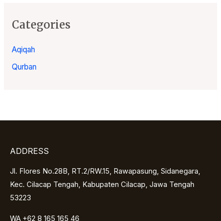
Categories
Aqiqah
Qurban
ADDRESS
Jl. Flores No.28B, RT.2/RW.15, Rawapasung, Sidanegara,
Kec. Cilacap Tengah, Kabupaten Cilacap, Jawa Tengah
53223
WA +62 8 165 165 46