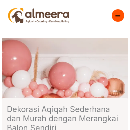
Skip
to
content
Dekorasi Aqiqah Sederhana
dan Murah dengan Merangkai
Balon Sendiri