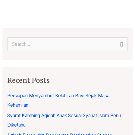
S
e
a
r
Recent Posts
c
h
Persiapan Menyambut Kelahiran Bayi Sejak Masa
f
Kehamilan
o
Syarat Kambing Aqiqah Anak Sesuai Syariat Islam Perlu
r
Diketahui
: