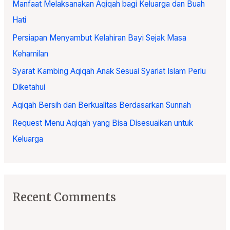
Manfaat Melaksanakan Aqiqah bagi Keluarga dan Buah
f
Hati
o
Persiapan Menyambut Kelahiran Bayi Sejak Masa
r
Kehamilan
:
Syarat Kambing Aqiqah Anak Sesuai Syariat Islam Perlu
Diketahui
Aqiqah Bersih dan Berkualitas Berdasarkan Sunnah
Request Menu Aqiqah yang Bisa Disesuaikan untuk
Keluarga
Recent Comments