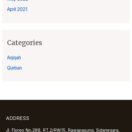
April 2021
Categories
Aqiqah
Qurban
ADDRESS
Jl. Flores No.28B, RT.2/RW.15, Rawapasung, Sidanegara,