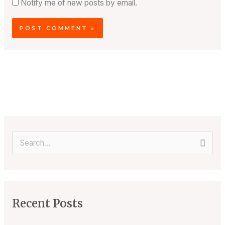
Notify me of new posts by email.
S
e
a
r
Recent Posts
c
h