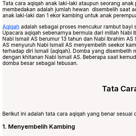
Tata cara aqiqah
anak laki-laki ataupun seorang ana
membedakan adalah jumlah hewan disembelih saat aqi
anak laki-laki dan 1 ekor kambing untuk anak perempu
Aqiqah
adalah sebagai proses mencukur rambut bayi saa
Upacara aqiqah sebenarnya bermula dari millah Nabi 
Nabi Ismail AS berumur 13 tahun dan Nabi Ibrahim AS
AS menyuruh Nabi Ismail AS menyembelih seekor ka
terhadap diri Ismail (aqiqah). Domba yang disembeli
dengan khitanan Nabi Ismail AS. Beberapa saat kemu
domba besar sebagai tebusan.
Tata Car
Berikut ini adalah t
ata cara aqiqah
yang benar sesuai 
1. Menyembelih Kambing