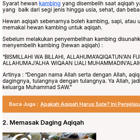
Syarat hewan
kambing
yang disembelih saat aqiqah y
yang baik dari segi jenis hingga usia, sehat, dan beba
Hewan aqiqah sebenarnya boleh kambing, sapi, atau 
memakai hewan kambing untuk aqiqah.
Sebelum melakukan penyembelihan kambing disunahka
menyembelih kambing (hewan aqiqah) :
“BISMILLAHI WA BILLAHI, ALLAHUMA’AQIQATUN’AN FU
ALLAHUMAJ’ALHA WIQAAN LIALI MUHAMMADIN’ALAIH
Artinya : “Dengan nama Allah serta dengan Allah, aqiqa
dagingnya, tulangnya dengan tulangnya. Ya Allah, jad
keluarga Muhammad SAW.”
Baca Juga :
Apakah Aqiqah Harus Sate? Ini Penjelas
2. Memasak Daging Aqiqah