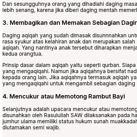
Dan sesungguhnya orang yang dihadiahi daging masak 
lebih senang, karena jika diberi daging mentah meme
3. Membagikan dan Memakan Sebagian Dagin
Daging aqiqah yang sudah dimasak disunnnahkan untu
rasa syukur atas kelahiran anak dan merupakan salah
aqiqah. Yang nantinya anak tersebut diharapkan menj
kedua orangtua.
Prinsip dasar dalam aqiqah yaitu seperti qurban. Sia
yang mengaqiqahi. Namun jika aqiqahnya bersifat na
kepada orang lain. Jika aqiqahnya termasuk aqiqah y
yang mengaqiqahi untuk mengambil sebagian daging 
4. Mencukur atau Memotong Rambut Bayi
Selanjutnya adalah upacara mencukur atau memotong
disunahkan oleh Rasulullah SAW dilaksanakan pada hari
jumhur ulama memiliki status hukum sunah muakkada
diutamakan
semi wajib
.